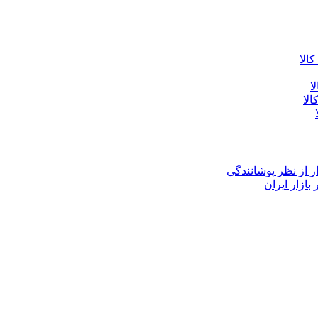
الا
ا
الا
 از نظر پوشانندگی
ازار ایران